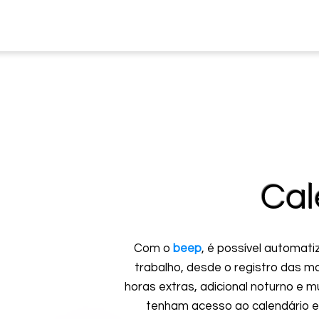
Cal
Com o
beep
, é possível automat
trabalho, desde o registro das m
horas extras, adicional noturno e m
tenham acesso ao calendário em