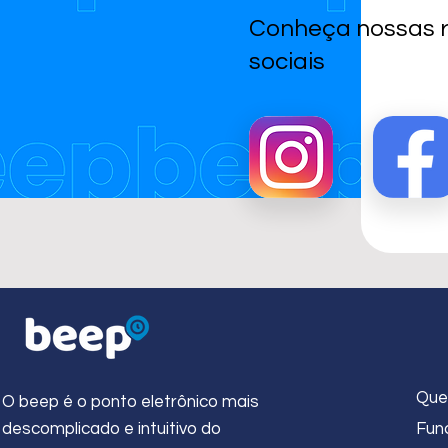
Conheça nossas 
sociais
Que
O beep é o ponto eletrônico mais
descomplicado e intuitivo do
Fun